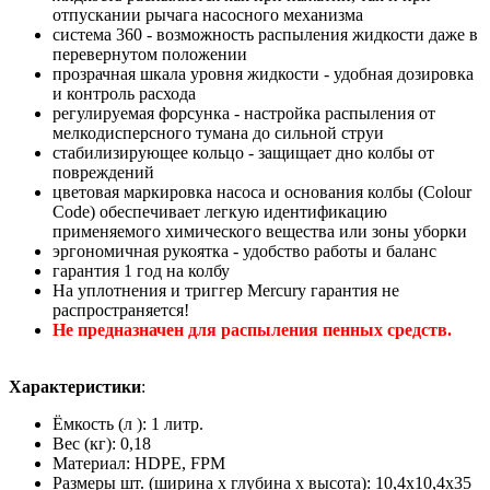
отпускании рычага насосного механизма
система 360 - возможность распыления жидкости даже в
перевернутом положении
прозрачная шкала уровня жидкости - удобная дозировка
и контроль расхода
регулируемая форсунка - настройка распыления от
мелкодисперсного тумана до сильной струи
стабилизирующее кольцо - защищает дно колбы от
повреждений
цветовая маркировка насоса и основания колбы (Colour
Code) обеспечивает легкую идентификацию
применяемого химического вещества или зоны уборки
эргономичная рукоятка - удобство работы и баланс
гарантия 1 год на колбу
На уплотнения и триггер Mercury гарантия не
распространяется!
Не предназначен для распыления пенных средств.
Характеристики
:
Ёмкость (л ): 1 литр.
Вес (кг): 0,18
Материал: HDPE, FPM
Размеры шт. (ширина х глубина х высота): 10,4х10,4х35