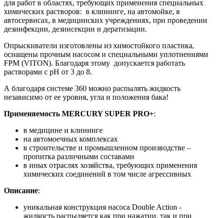
для работ в областях, требующих применения специальных
химических растворов: в клининге, на автомойке, в
автосервисах, в медицинских учреждениях, при проведении
дезинфекции, дезинсекции и дератизации.
Опрыскиватели изготовлены из химостойкого пластика,
оснащены прочным насосом и специальными уплотнениями
FPM (VITON). Благодаря этому допускается работать
растворами с рН от 3 до 8.
А благодаря системе 360 можно распылять жидкость
независимо от ее уровня, угла и положения бака!
Применяемость MERCURY SUPER PRO+
:
в медицине и клининге
на автомоечных комплексах
в строительстве и промышленном производстве –
пропитка различными составами
в иных отраслях хозяйства, требующих применения
химических соединений в том числе агрессивных
Описание
:
уникальная конструкция насоса Double Action -
жидкость распыляется как при нажатии, так и при